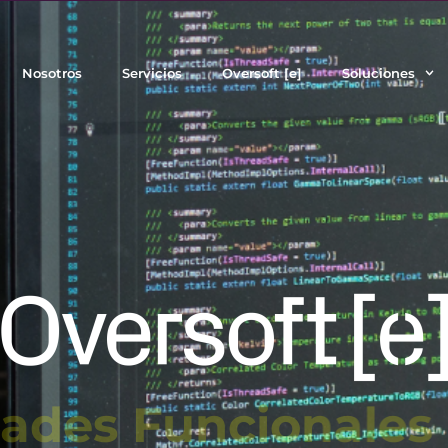
Nosotros
Servicios
Oversoft [e]
Soluciones
ades Funcionales 