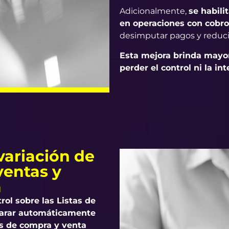
Adicionalmente,
se habili
en operaciones con cobro
desimputar pagos y reduci
Esta mejora brinda mayor 
perder el control ni la in
 variación de
ventas y
a
rol sobre las Listas de
parar automáticamente
es de compra y venta