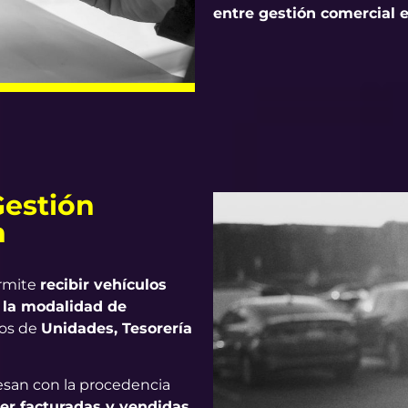
entre gestión comercial e
Gestión
n
ermite
recibir vehículos
 la modalidad de
los de
Unidades, Tesorería
esan con la procedencia
er facturadas y vendidas