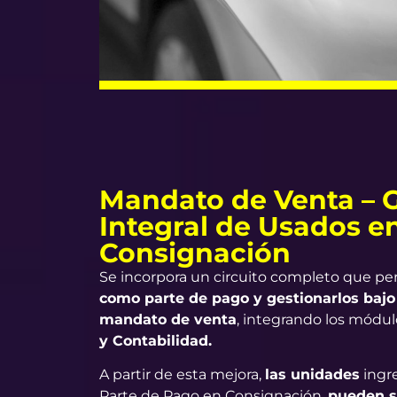
Mandato de Venta – 
Integral de Usados e
Consignación
Se incorpora un circuito completo que p
como parte de pago y gestionarlos bajo
mandato de venta
, integrando los módu
y Contabilidad.
A partir de esta mejora,
las unidades
ingr
Parte de Pago en Consignación,
pueden s