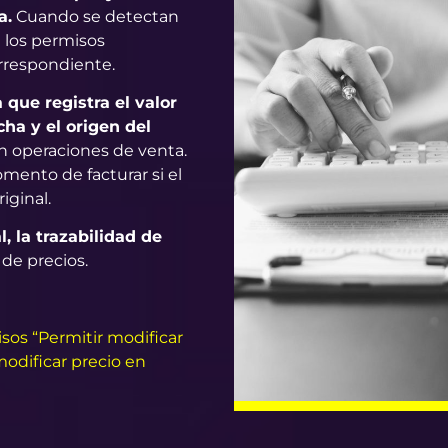
a.
Cuando se detectan
n los permisos
orrespondiente.
 que registra el valor
echa y el origen del
en operaciones de venta.
mento de facturar si el
iginal.
l, la trazabilidad de
 de precios.
sos “Permitir modificar
modificar precio en