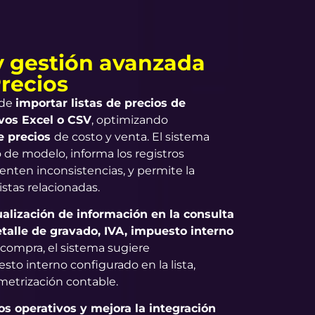
y gestión avanzada
Precios
 de
importar listas de precios de
vos Excel o CSV
, optimizando
e precios
de costo y venta. El sistema
o de modelo, informa los registros
enten inconsistencias, y permite la
istas relacionadas.
ualización de información en la consulta
etalle de gravado, IVA, impuesto interno
compra, el sistema sugiere
o interno configurado en la lista,
metrización contable.
s operativos y mejora la integración